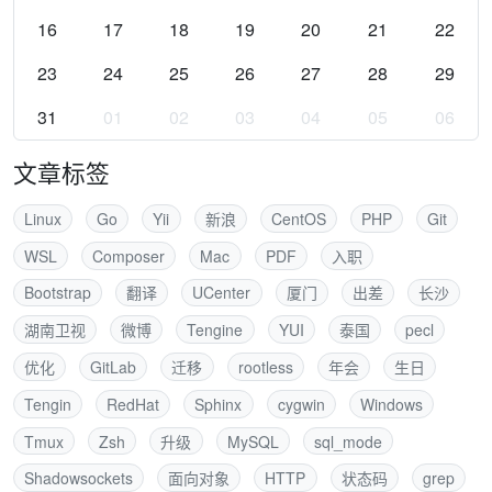
16
17
18
19
20
21
22
23
24
25
26
27
28
29
31
01
02
03
04
05
06
文章标签
Linux
Go
Yii
新浪
CentOS
PHP
Git
WSL
Composer
Mac
PDF
入职
Bootstrap
翻译
UCenter
厦门
出差
长沙
湖南卫视
微博
Tengine
YUI
泰国
pecl
优化
GitLab
迁移
rootless
年会
生日
Tengin
RedHat
Sphinx
cygwin
Windows
Tmux
Zsh
升级
MySQL
sql_mode
Shadowsockets
面向对象
HTTP
状态码
grep