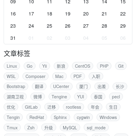
09
10
11
12
13
14
15
16
17
18
19
20
21
22
23
24
25
26
27
28
29
31
01
02
03
04
05
06
文章标签
Linux
Go
Yii
新浪
CentOS
PHP
Git
WSL
Composer
Mac
PDF
入职
Bootstrap
翻译
UCenter
厦门
出差
长沙
湖南卫视
微博
Tengine
YUI
泰国
pecl
优化
GitLab
迁移
rootless
年会
生日
Tengin
RedHat
Sphinx
cygwin
Windows
Tmux
Zsh
升级
MySQL
sql_mode