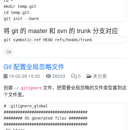
cd ~

mkdir temp.git

cd temp.git

将 git 的 master 和 svn 的 trunk 分支对应
Git
Git 配置全局忽略文件
16-02-26 15:02
28233
0
未分类
创建
文件，把需要全局忽略的文件类型塞到这
~/.gitignore
个文件里。
# .gitignore_global

####################################

######## OS generated files ########

####################################
