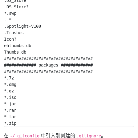
.DS_Store

.DS_Store?

*.swp

._*

.Spotlight-V100

.Trashes

Icon?

ehthumbs.db

Thumbs.db

####################################

############# packages #############

####################################

*.7z

*.dmg

*.gz

*.iso

*.jar

*.rar

*.tar

在
中引入刚创建的
。
~/.gitconfig
.gitignore