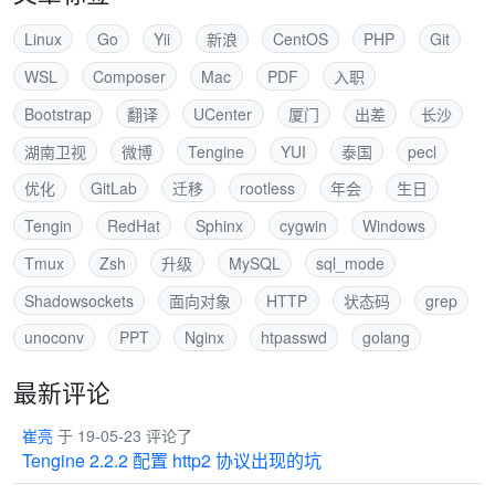
Linux
Go
Yii
新浪
CentOS
PHP
Git
WSL
Composer
Mac
PDF
入职
Bootstrap
翻译
UCenter
厦门
出差
长沙
湖南卫视
微博
Tengine
YUI
泰国
pecl
优化
GitLab
迁移
rootless
年会
生日
Tengin
RedHat
Sphinx
cygwin
Windows
Tmux
Zsh
升级
MySQL
sql_mode
Shadowsockets
面向对象
HTTP
状态码
grep
unoconv
PPT
Nginx
htpasswd
golang
最新评论
崔亮
于 19-05-23 评论了
Tengine 2.2.2 配置 http2 协议出现的坑