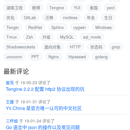
湖南卫视
微博
Tengine
YUI
泰国
pecl
优化
GitLab
迁移
rootless
年会
生日
Tengin
RedHat
Sphinx
cygwin
Windows
Tmux
Zsh
升级
MySQL
sql_mode
Shadowsockets
面向对象
HTTP
状态码
grep
unoconv
PPT
Nginx
htpasswd
golang
最新评论
崔亮
于 19-05-23 评论了
Tengine 2.2.2 配置 http2 协议出现的坑
王媛
于 19-01-31 评论了
Yii China 是官方唯一认可的中文社区
三杯蛙
于 19-01-24 评论了
Go 语言中 json 的操作以及常见问题