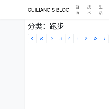
首
技
生
CUILIANG'S BLOG
页
术
活
分类：跑步
-2
-1
0
1
2