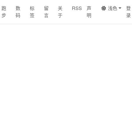
跑
数
标
留
关
RSS
声
浅色
登
步
码
签
言
于
明
录