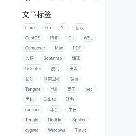
文章标签
Linux
Go
Yii
新浪
CentOS
PHP
Git
WSL
Composer
Mac
PDF
入职
Bootstrap
翻译
UCenter
厦门
出差
长沙
湖南卫视
微博
Tengine
YUI
泰国
pecl
优化
GitLab
迁移
rootless
年会
生日
Tengin
RedHat
Sphinx
cygwin
Windows
Tmux