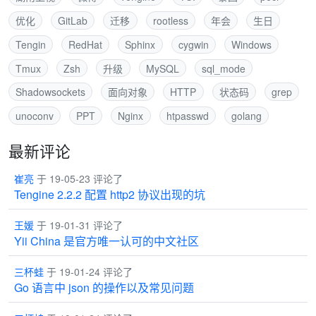
优化
GitLab
迁移
rootless
年会
生日
Tengin
RedHat
Sphinx
cygwin
Windows
Tmux
Zsh
升级
MySQL
sql_mode
Shadowsockets
面向对象
HTTP
状态码
grep
unoconv
PPT
Nginx
htpasswd
golang
最新评论
崔亮
于 19-05-23 评论了
Tengine 2.2.2 配置 http2 协议出现的坑
王媛
于 19-01-31 评论了
Yii China 是官方唯一认可的中文社区
三杯蛙
于 19-01-24 评论了
Go 语言中 json 的操作以及常见问题