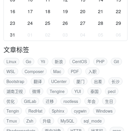
16
17
18
19
20
21
22
23
24
25
26
27
28
29
31
01
02
03
04
05
06
文章标签
Linux
Go
Yii
新浪
CentOS
PHP
Git
WSL
Composer
Mac
PDF
入职
Bootstrap
翻译
UCenter
厦门
出差
长沙
湖南卫视
微博
Tengine
YUI
泰国
pecl
优化
GitLab
迁移
rootless
年会
生日
Tengin
RedHat
Sphinx
cygwin
Windows
Tmux
Zsh
升级
MySQL
sql_mode
Shadowsockets
面向对象
HTTP
状态码
grep