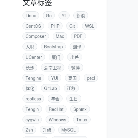
文章标签
Linux
Go
Yii
新浪
CentOS
PHP
Git
WSL
Composer
Mac
PDF
入职
Bootstrap
翻译
UCenter
厦门
出差
长沙
湖南卫视
微博
Tengine
YUI
泰国
pecl
优化
GitLab
迁移
rootless
年会
生日
Tengin
RedHat
Sphinx
cygwin
Windows
Tmux
Zsh
升级
MySQL