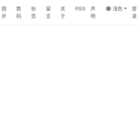
跑
数
标
留
关
RSS
声
浅色
登
步
码
签
言
于
明
录