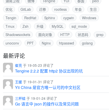
湖南卫视
微博
Tengine
YUI
泰国
pecl
优化
GitLab
迁移
rootless
年会
生日
Tengin
RedHat
Sphinx
cygwin
Windows
Tmux
Zsh
升级
MySQL
sql_mode
Shadowsockets
面向对象
HTTP
状态码
grep
unoconv
PPT
Nginx
htpasswd
golang
最新评论
崔亮
于 19-05-23 评论了
Tengine 2.2.2 配置 http2 协议出现的坑
王媛
于 19-01-31 评论了
Yii China 是官方唯一认可的中文社区
三杯蛙
于 19-01-24 评论了
Go 语言中 json 的操作以及常见问题