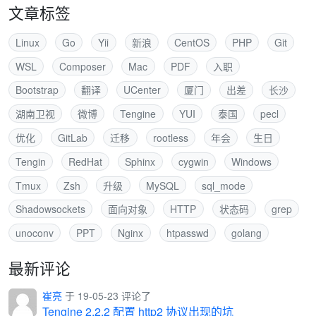
文章标签
Linux
Go
Yii
新浪
CentOS
PHP
Git
WSL
Composer
Mac
PDF
入职
Bootstrap
翻译
UCenter
厦门
出差
长沙
湖南卫视
微博
Tengine
YUI
泰国
pecl
优化
GitLab
迁移
rootless
年会
生日
Tengin
RedHat
Sphinx
cygwin
Windows
Tmux
Zsh
升级
MySQL
sql_mode
Shadowsockets
面向对象
HTTP
状态码
grep
unoconv
PPT
Nginx
htpasswd
golang
最新评论
崔亮
于 19-05-23 评论了
Tengine 2.2.2 配置 http2 协议出现的坑