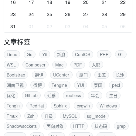
16
17
18
19
20
21
22
23
24
25
26
27
28
29
31
01
02
03
04
05
06
文章标签
Linux
Go
Yii
新浪
CentOS
PHP
Git
WSL
Composer
Mac
PDF
入职
Bootstrap
翻译
UCenter
厦门
出差
长沙
湖南卫视
微博
Tengine
YUI
泰国
pecl
优化
GitLab
迁移
rootless
年会
生日
Tengin
RedHat
Sphinx
cygwin
Windows
Tmux
Zsh
升级
MySQL
sql_mode
Shadowsockets
面向对象
HTTP
状态码
grep