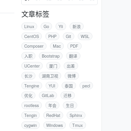
文章标签
Linux
Go
Yii
新浪
CentOS
PHP
Git
WSL
Composer
Mac
PDF
入职
Bootstrap
翻译
UCenter
厦门
出差
长沙
湖南卫视
微博
Tengine
YUI
泰国
pecl
优化
GitLab
迁移
rootless
年会
生日
Tengin
RedHat
Sphinx
cygwin
Windows
Tmux