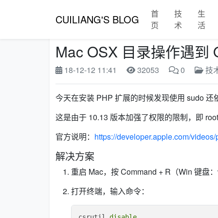
首
技
生
CUILIANG'S BLOG
页
术
活
Mac OSX 目录操作遇到 Oper
18-12-12 11:41
32053
0
技
今天在安装 PHP 扩展的时候发现使用 sudo 还依然提示 “
这是由于 10.13 版本加强了权限的限制，即 root
官方说明：
https://developer.apple.com/videos
解决方案
重启 Mac，按 Command + R（Win 键盘
打开终端，输入命令：
csrutil 
disable