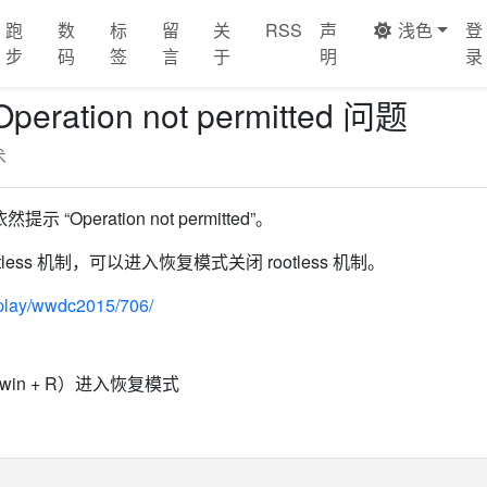
跑
数
标
留
关
RSS
声
浅色
登
步
码
签
言
于
明
录
ation not permitted 问题
术
Operation not permitted”。
less 机制，可以进入恢复模式关闭 rootless 机制。
/play/wwdc2015/706/
：win + R）进入恢复模式